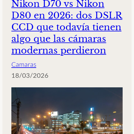
Nikon D70 vs Nikon
D80 en 2026: dos DSLR
CCD que todavía tienen
algo que las cámaras
modernas perdieron
Camaras
18/03/2026