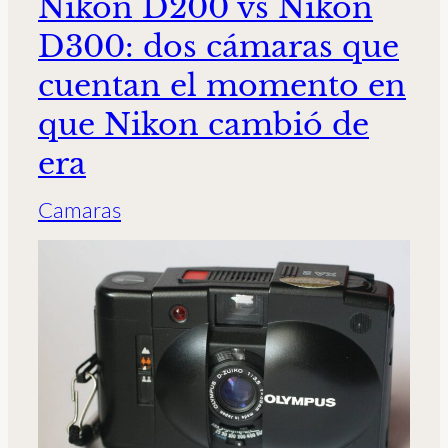
Nikon D200 vs Nikon
D300: dos cámaras que
cuentan el momento en
que Nikon cambió de
era
Camaras