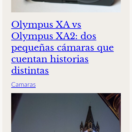
Olympus XA vs
Olympus XA2: dos
pequeñas cámaras que
cuentan historias
distintas
Camaras