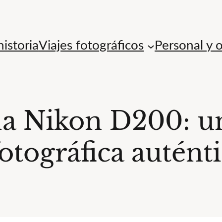
istoria
Viajes fotográficos
Personal y 
la Nikon D200: u
otográfica auténti