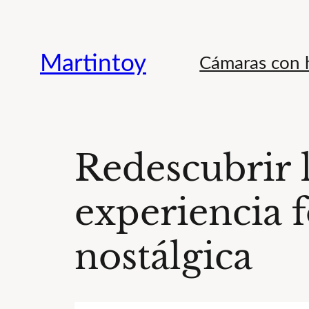
Saltar
al
Martintoy
Cámaras con h
contenido
Redescubrir 
experiencia f
nostálgica