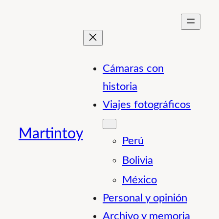
Saltar
al
contenido
Cámaras con
historia
Viajes fotográficos
Martintoy
Perú
Bolivia
México
Personal y opinión
Archivo y memoria