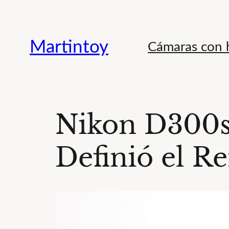
Saltar
al
Martintoy
Cámaras con h
contenido
Nikon D300s
Definió el Re