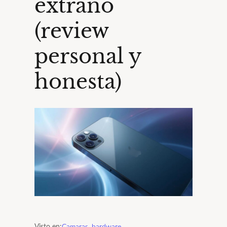
extraño
(review
personal y
honesta)
Visto en:
Camaras
, 
hardware