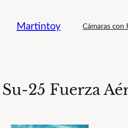
Saltar
al
Martintoy
Cámaras con h
contenido
Su-25 Fuerza Aér