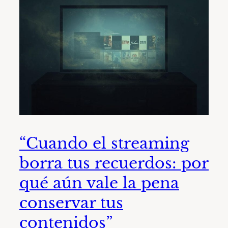
“Cuando el streaming
borra tus recuerdos: por
qué aún vale la pena
conservar tus
contenidos”