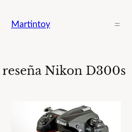
Saltar
al
Martintoy
contenido
reseña Nikon D300s