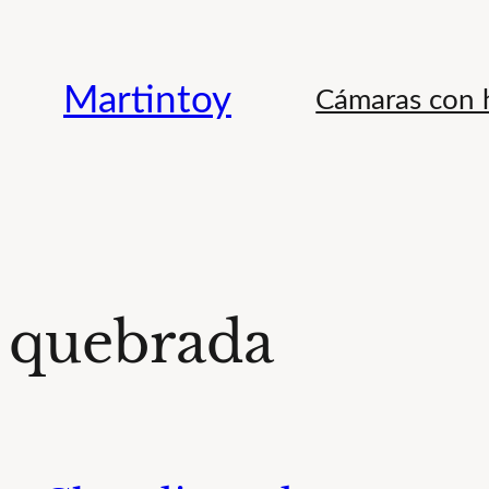
Saltar
al
Martintoy
Cámaras con h
contenido
quebrada