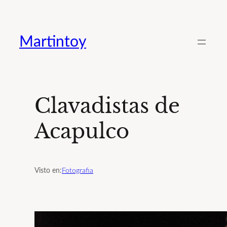
Saltar
al
Martintoy
contenido
Clavadistas de
Acapulco
Visto en:
Fotografia