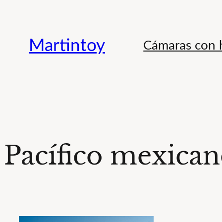
Saltar
al
Martintoy
Cámaras con h
contenido
Pacífico mexica