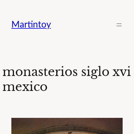
Saltar
al
Martintoy
contenido
monasterios siglo xvi
mexico