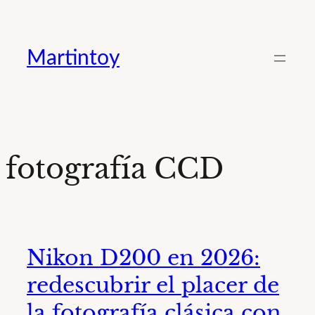
Saltar
al
Martintoy
contenido
fotografía CCD
Nikon D200 en 2026:
redescubrir el placer de
la fotografía clásica con