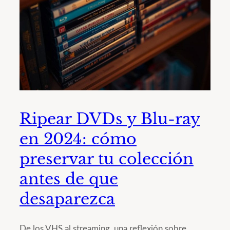
Ripear DVDs y Blu-ray
en 2024: cómo
preservar tu colección
antes de que
desaparezca
De los VHS al streaming, una reflexión sobre