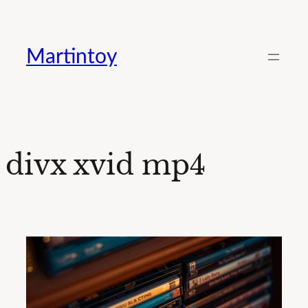
Saltar
al
Martintoy
contenido
divx xvid mp4