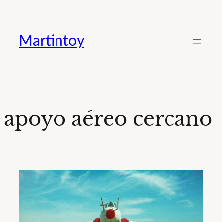
Saltar
al
Martintoy
contenido
apoyo aéreo cercano