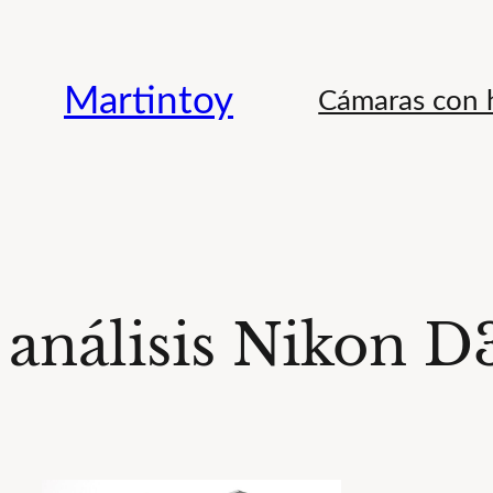
Saltar
al
Martintoy
Cámaras con h
contenido
análisis Nikon D