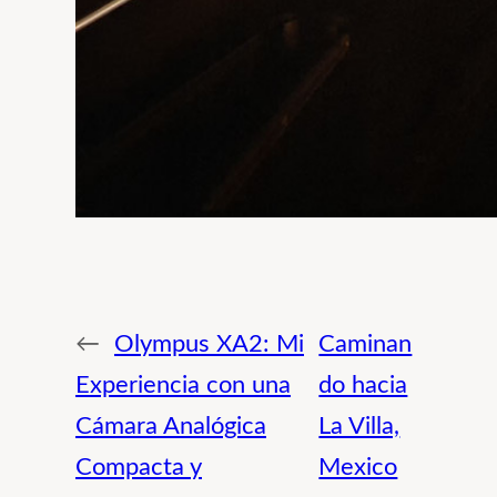
←
Olympus XA2: Mi
Caminan
Experiencia con una
do hacia
Cámara Analógica
La Villa,
Compacta y
Mexico