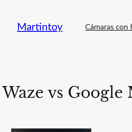
Saltar
al
Martintoy
Cámaras con h
contenido
Waze vs Google