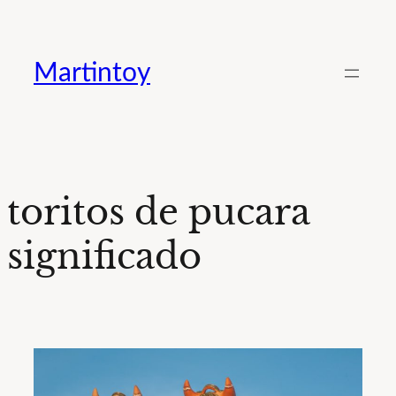
Saltar
al
Martintoy
contenido
toritos de pucara
significado