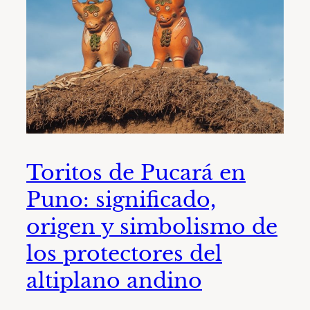
Toritos de Pucará en
Puno: significado,
origen y simbolismo de
los protectores del
altiplano andino