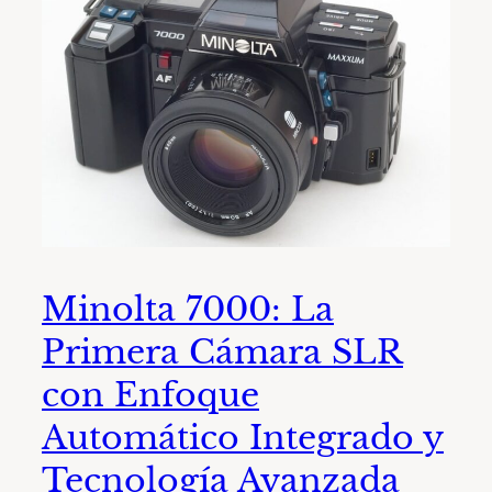
Minolta 7000: La
Primera Cámara SLR
con Enfoque
Automático Integrado y
Tecnología Avanzada