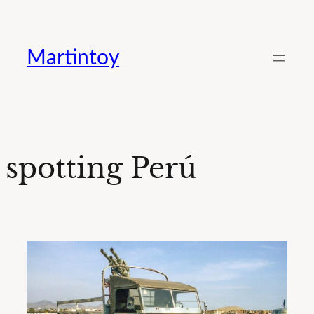
Saltar
al
Martintoy
contenido
spotting Perú