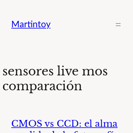
Saltar
al
Martintoy
contenido
sensores live mos
comparación
CMOS vs CCD: el alma