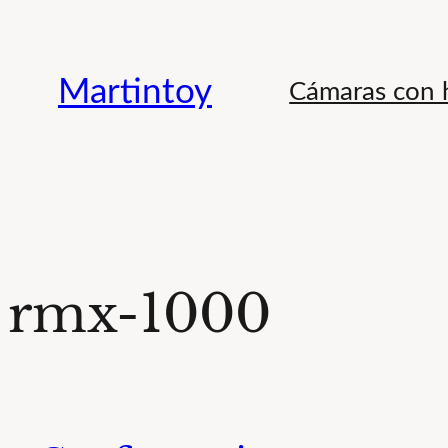
Saltar
al
Martintoy
Cámaras con h
contenido
rmx-1000