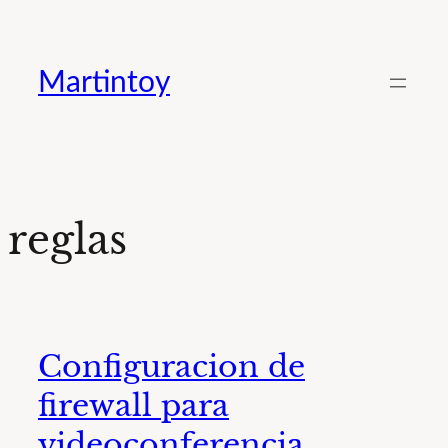
Saltar
al
Martintoy
contenido
reglas
Configuracion de
firewall para
videoconferencia