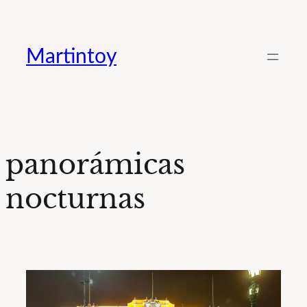
Saltar
al
Martintoy
contenido
panorámicas
nocturnas