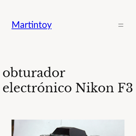
Saltar
al
Martintoy
contenido
obturador
electrónico Nikon F3