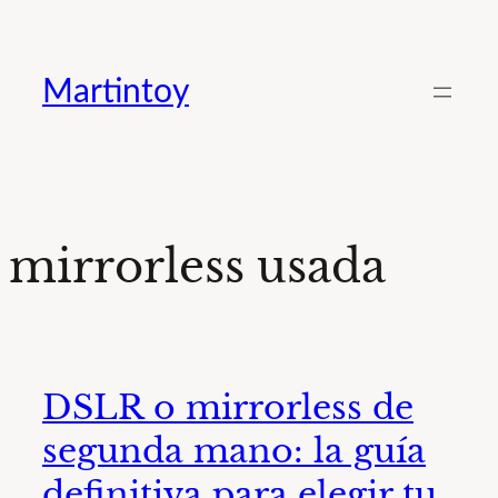
Saltar
al
Martintoy
contenido
mirrorless usada
DSLR o mirrorless de
segunda mano: la guía
definitiva para elegir tu