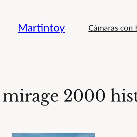
Saltar
al
Martintoy
Cámaras con h
contenido
mirage 2000 hist