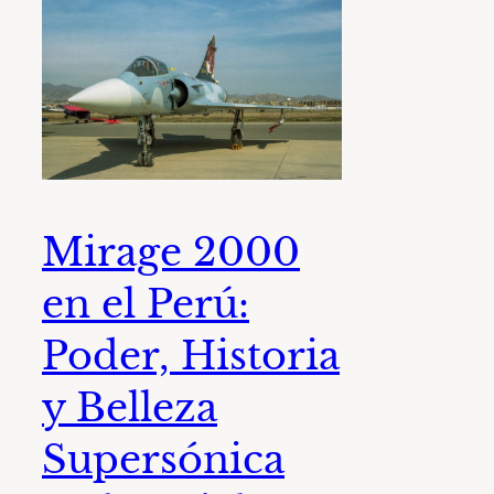
Mirage 2000
en el Perú:
Poder, Historia
y Belleza
Supersónica