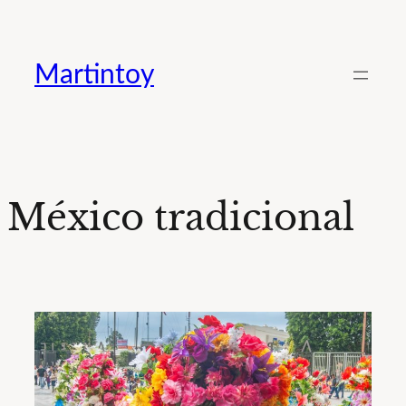
Saltar
al
Martintoy
contenido
México tradicional