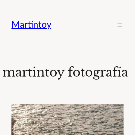
Saltar
al
Martintoy
contenido
martintoy fotografía