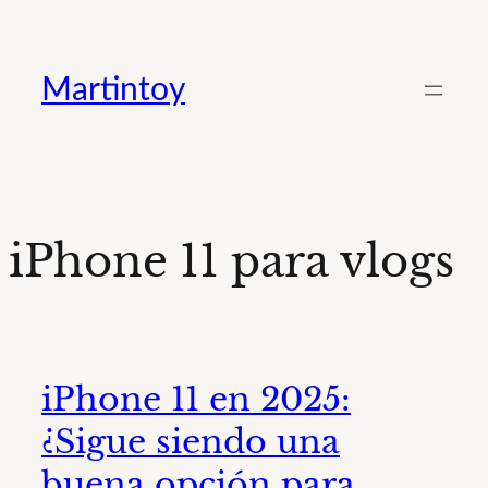
Saltar
al
Martintoy
contenido
iPhone 11 para vlogs
iPhone 11 en 2025:
¿Sigue siendo una
buena opción para