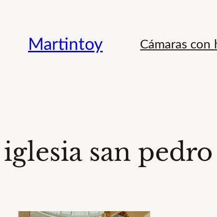
Saltar
al
Martintoy
Cámaras con h
contenido
iglesia san pedro