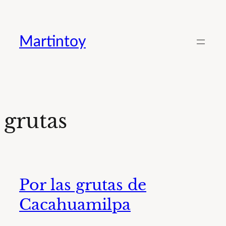
Saltar
al
Martintoy
contenido
grutas
Por las grutas de
Cacahuamilpa