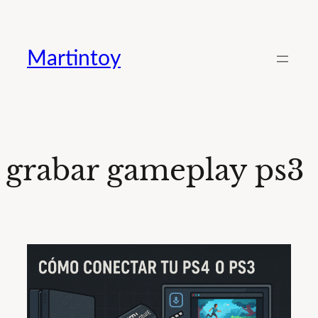
Saltar
al
Martintoy
contenido
grabar gameplay ps3