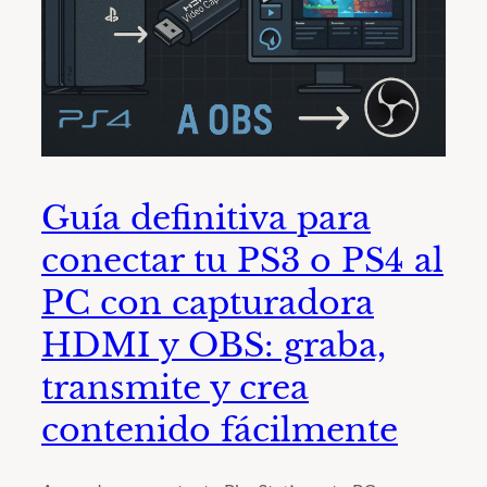
Guía definitiva para
conectar tu PS3 o PS4 al
PC con capturadora
HDMI y OBS: graba,
transmite y crea
contenido fácilmente