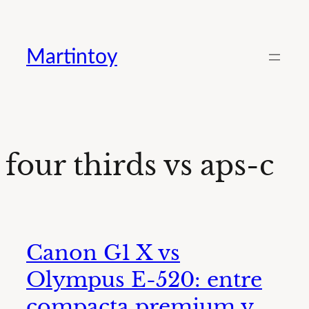
Saltar
al
Martintoy
contenido
four thirds vs aps-c
Canon G1 X vs
Olympus E-520: entre
compacta premium y