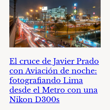
El cruce de Javier Prado
con Aviación de noche:
fotografiando Lima
desde el Metro con una
Nikon D300s