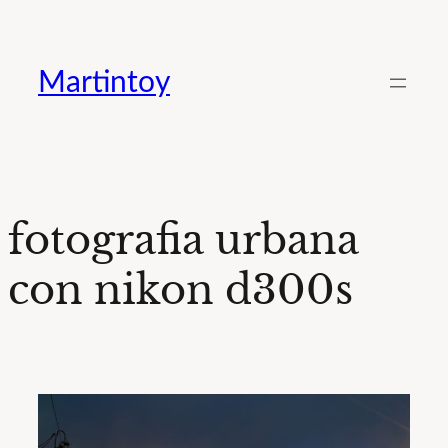
Saltar
al
Martintoy
contenido
fotografia urbana
con nikon d300s