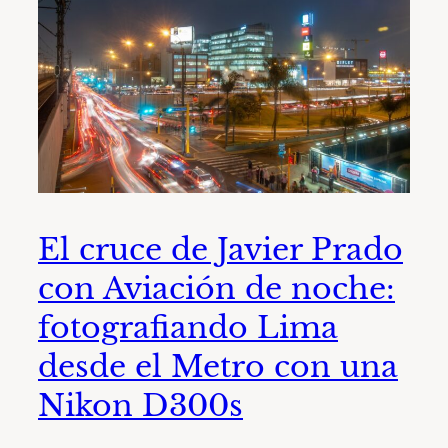
El cruce de Javier Prado
con Aviación de noche:
fotografiando Lima
desde el Metro con una
Nikon D300s