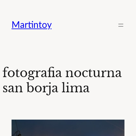
Saltar
al
Martintoy
contenido
fotografia nocturna
san borja lima