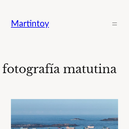
Saltar
al
Martintoy
contenido
fotografía matutina