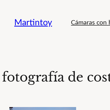
Saltar
al
Martintoy
Cámaras con h
contenido
fotografía de cos