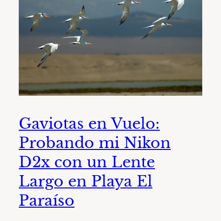
Gaviotas en Vuelo:
Probando mi Nikon
D2x con un Lente
Largo en Playa El
Paraíso