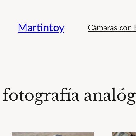
Saltar
al
Martintoy
Cámaras con h
contenido
fotografía analóg