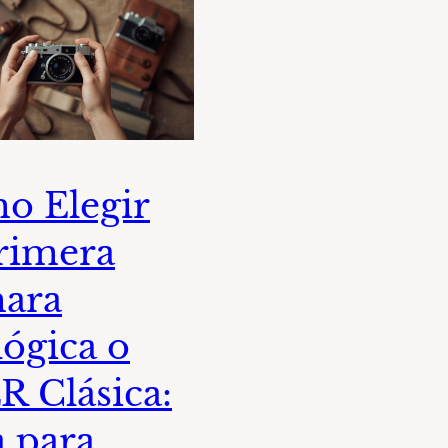
o Elegir
rimera
ara
ógica o
 Clásica:
 para