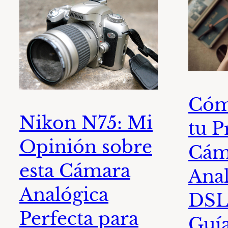
Cóm
Nikon N75: Mi
tu P
Opinión sobre
Cám
esta Cámara
Anal
Analógica
DSLR
Perfecta para
Guía