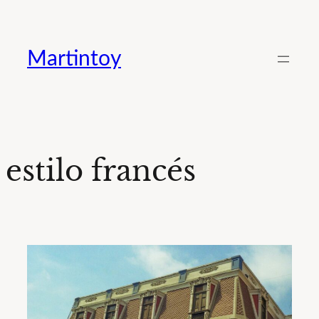
Saltar
al
Martintoy
contenido
estilo francés