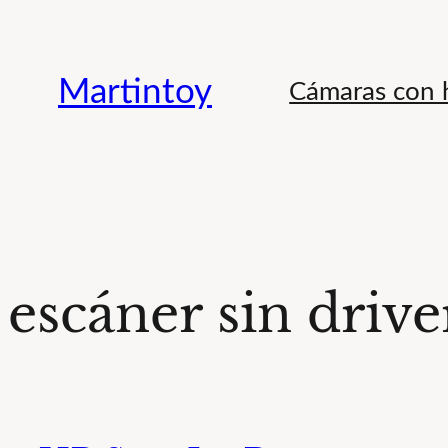
Saltar
al
Martintoy
Cámaras con h
contenido
escáner sin driv