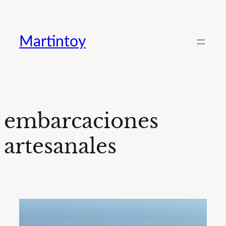
Saltar
al
Martintoy
contenido
embarcaciones
artesanales