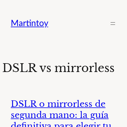
Saltar
al
Martintoy
contenido
DSLR vs mirrorless
DSLR o mirrorless de
segunda mano: la guía
definitiva para elegir tu