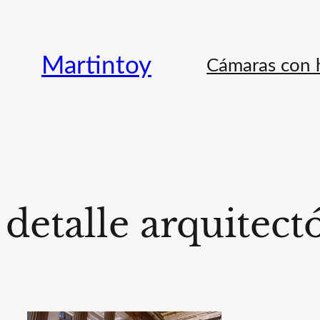
Saltar
al
Martintoy
Cámaras con h
contenido
detalle arquitect