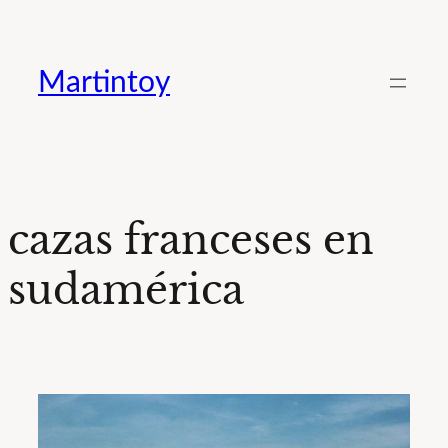
Saltar
al
Martintoy
contenido
cazas franceses en
sudamérica