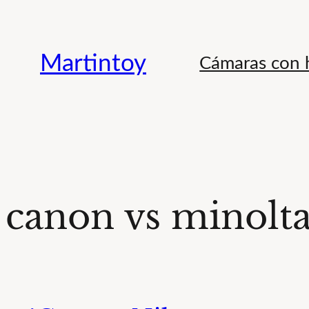
Saltar
al
Martintoy
Cámaras con h
contenido
canon vs minolt