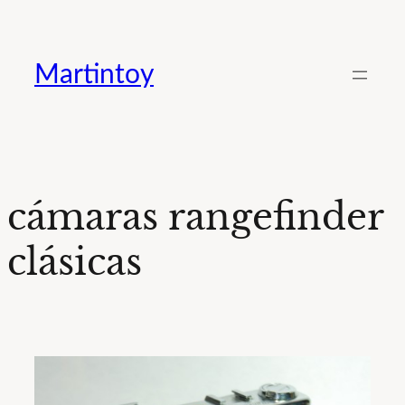
Saltar
al
Martintoy
contenido
cámaras rangefinder
clásicas