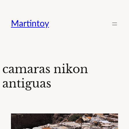
Saltar
al
Martintoy
contenido
camaras nikon
antiguas